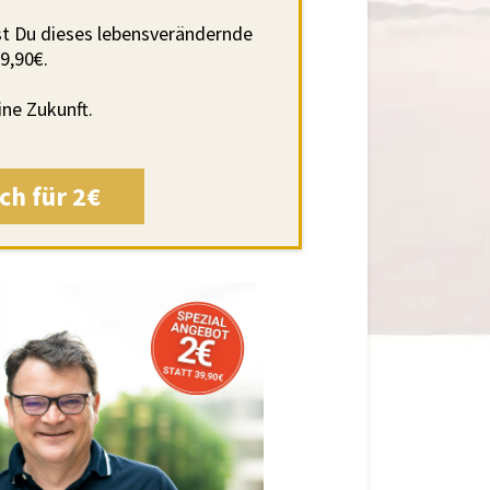
st Du dieses lebensverändernde
39,90
€.
ine Zukunft.
ch für 2€