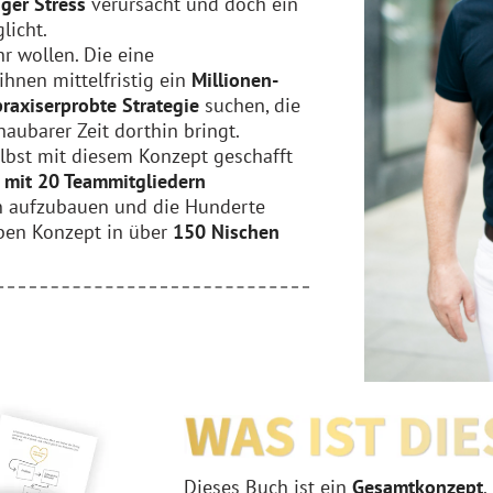
ger Stress
verursacht und doch ein
licht.
r wollen. Die eine
ihnen mittelfristig ein
Millionen-
praxiserprobte Strategie
suchen, die
chaubarer Zeit dorthin bringt.
elbst mit diesem Konzept geschafft
s mit 20 Teammitgliedern
n aufzubauen und die Hunderte
ben Konzept in über
150 Nischen
Dieses Buch ist ein
Gesamtkonzept
.